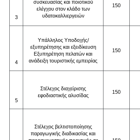
συσκευασίας και ποιοτικού
150
ελέγχου στον κλάδο των
υδατοκαλλιεργειών
3
Υπάλληλος Υποδοχής/
εξυπηρέτησης και εξειδίκευση
150
Εξυπηρέτηση πελατών και
ανάδειξη τουριστικής εμπειρίας
4
Στέλεχος
δι
α
χείρισης
150
εφοδι
α
στικής
α
λυσίδ
ας
5
Στέλεχος βελτιστοποίησης
παραγωγικής διαδικασίας και