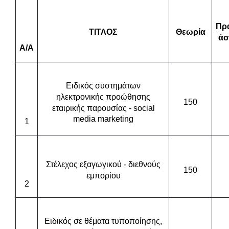
Πρ
ΤΙΤΛΟΣ
Θεωρί
α
άσ
Α/A
Ειδικός συστημάτων
ηλεκτρονικής προώθησης
150
εταιρικής παρουσίας -
social
media
marketing
1
Στέλεχος
εξ
α
γωγικού
-
διεθνούς
150
εμ
π
ορίου
2
Ειδικός σε θέματα τυποποίησης,