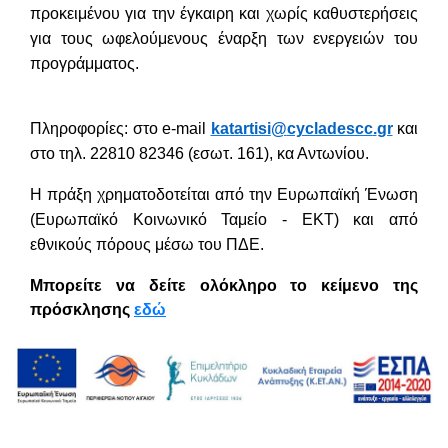
προκειμένου για την έγκαιρη και χωρίς καθυστερήσεις
για τους ωφελούμενους έναρξη των ενεργειών του
προγράμματος.
Πληροφορίες: στο
e
-
mail
katartisi
@
cycladescc
.
gr
και
στο
τηλ
. 22810 82346 (
εσωτ
. 161), κα Αντωνίου.
Η πράξη χρηματοδοτείται από την Ευρωπαϊκή Ένωση
(Ευρωπαϊκό Κοινωνικό Ταμείο - EKT) και από
εθνικούς πόρους μέσω του ΠΔΕ.
Μπορείτε να δείτε ολόκληρο το κείμενο της
πρόσκλησης
εδώ