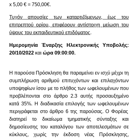
x
5,00 € =
750
,00
€.
Τυχόν απουσίες των καταρτιζόμενων, έως του
επιτρεπτού ορίου
,
επιφέρουν αντίστοιχη μείωση του
ύψους του εκπαιδευτικού επιδόματος
.
Ημερομηνία Έναρξης
Ηλεκτρονικής Υποβολής:
20
/1
0
/202
2
και
ώρα
09
:00:0
0
.
Η παρούσα Πρόσκληση θα παραμείνει εν ισχύ μέχρι τη
συμπλήρωση αριθμού επιτυχόντων και επιλαχόντων
υποψηφίων ίσου με το πλήθος των
ωφελουμένων
που
προβλέπονται στο άρθρο 2.3 αυτής προσαυξημένο
κατά 35%. Η διαδικασία επιλογής των
ωφελουμένων
περιγράφεται στο άρθρο 6 της παρούσας. Ο Φορέας
διατηρεί το δικαίωμα τμηματικής σύνταξης και
δημοσίευσης του καταλόγου των αποτελεσμάτων σε
κύκλους, χωρίς την έκδοση νέας Πρόσκλησης,