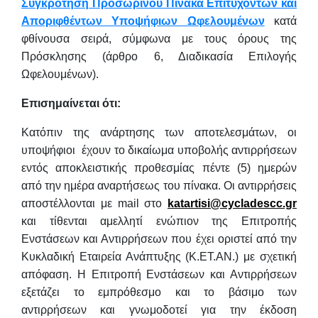
Συγκρότηση Προσωρινού Πίνακα Επιτυχόντων και
Αποριφθέντων Υποψήφιων Ωφελουμένων
κατά
φθίνουσα σειρά, σύμφωνα με τους όρους της
Πρόσκλησης (άρθρο 6, Διαδικασία Επιλογής
Ωφελουμένων).
Επισημαίνεται ότι:
Κατόπιν της ανάρτησης των αποτελεσμάτων, οι
υποψήφιοι έχουν το δικαίωμα υποβολής αντιρρήσεων
εντός αποκλειστικής προθεσμίας πέντε (5) ημερών
από την ημέρα αναρτήσεως του πίνακα. Οι αντιρρήσεις
αποστέλλονται με mail στο
katartisi@cycladescc.gr
και τίθενται αμελλητί ενώπιον της Επιτροπής
Ενστάσεων και Αντιρρήσεων που έχει οριστεί από την
Κυκλαδική Εταιρεία Ανάπτυξης (Κ.ΕΤ.ΑΝ.) με σχετική
απόφαση. Η Επιτροπή Ενστάσεων και Αντιρρήσεων
εξετάζει το εμπρόθεσμο και το βάσιμο των
αντιρρήσεων και γνωμοδοτεί για την έκδοση